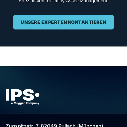
Spezialisten für Utility-Asset-Management.
UNSERE EXPERTEN KONTAKTIEREN
Zugspitzstr. 7, 82049 Pullach (München),