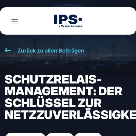
Zum
Inhalt
springen
Zurück zu allen Beiträgen
SCHUTZRELAIS-
MANAGEMENT: DER
SCHLÜSSEL ZUR
NETZZUVERLÄSSIGKE