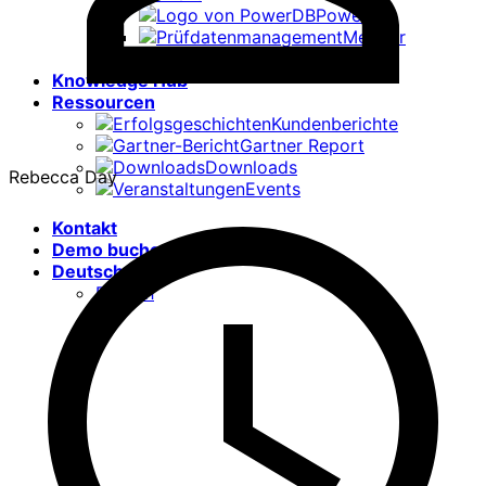
PowerDB
Megger
CertSuite
Knowledge Hub
Ressourcen
Kundenberichte
Gartner Report
Downloads
Autor
Rebecca Day
Events
Kontakt
Demo buchen
Deutsch
English