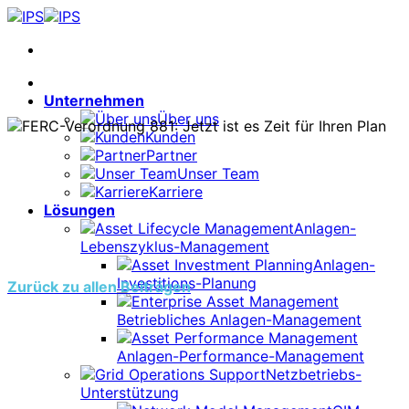
Zum
Inhalt
springen
Unternehmen
Über uns
Kunden
Partner
Unser Team
Karriere
Lösungen
Anlagen-
Lebenszyklus-Management
Anlagen-
Investitions-Planung
Zurück zu allen Beiträgen
Betriebliches Anlagen-Management
Anlagen-Performance-Management
Netzbetriebs-
Unterstützung