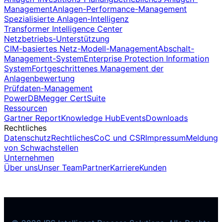
Management
Anlagen-Performance-Management
Spezialisierte Anlagen-Intelligenz
Transformer Intelligence Center
Netzbetriebs-Unterstützung
CIM-basiertes Netz-Modell-Management
Abschalt-
Management-System
Enterprise Protection Information
System
Fortgeschrittenes Management der
Anlagenbewertung
Prüfdaten-Management
PowerDB
Megger CertSuite
Ressourcen
Gartner Report
Knowledge Hub
Events
Downloads
Rechtliches
Datenschutz
Rechtliches
CoC und CSR
Impressum
Meldung
von Schwachstellen
Unternehmen
Über uns
Unser Team
Partner
Karriere
Kunden