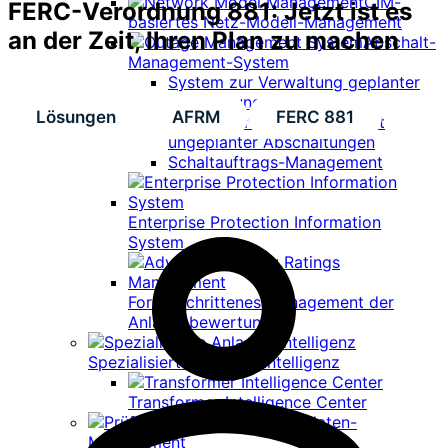
CIM-
FERC-Verordnung 881: Jetzt ist es
basiertes Netz-Modell-Management
an der Zeit, Ihren Plan zu machen
Abschalt-
Management-System
System zur Verwaltung geplanter
Abschaltungen
Lösungen
AFRM
FERC 881
System für das Management
ungeplanter Abschaltungen
Schaltauftrags-Management
Enterprise Protection Information
System
Fortgeschrittenes Management der
Anlagenbewertung
Spezialisierte Anlagen-Intelligenz
Transformer Intelligence Center
Prüfdaten-
Management