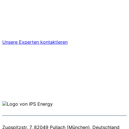
genau wie unsere maßgeschneiderten Lösungen. Lassen
Sie uns gemeinsam dafür sorgen, dass Ihre
Energiesysteme sicherer, zuverlässiger und
zukunftsfähig sind. Sprechen Sie direkt mit unseren
Spezialisten für Utility-Asset-Management.
Unsere Experten kontaktieren
Zugspitzstr. 7, 82049 Pullach (München), Deutschland