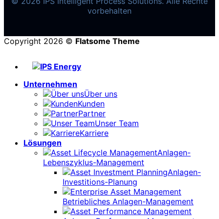
© 2026 IPS Intelligent Process Solutions. Alle Rechte
vorbehalten
Copyright 2026 ©
Flatsome Theme
Unternehmen
Über uns
Kunden
Partner
Unser Team
Karriere
Lösungen
Anlagen-
Lebenszyklus-Management
Anlagen-
Investitions-Planung
Betriebliches Anlagen-Management