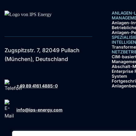
ANLAGEN-
MANAGEM
Anlagen-In
Betrieblic
Anlagen-P
SPEZIALIS
INTELLIGE
Transformer
Zugspitzstr. 7, 82049 Pullach
NETZBETR
CIM-basier
(München), Deutschland
Manageme
Abschalt-
Enterprise 
System
Fortgeschr
Anlagenbe
+49 89 4161 4885-0
info@ips-energy.com