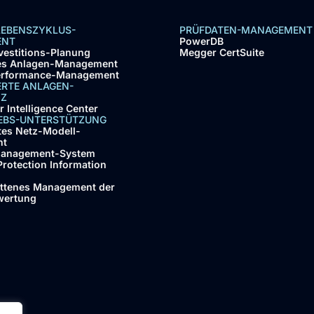
LEBENSZYKLUS-
PRÜFDATEN-MANAGEMENT
ENT
PowerDB
vestitions-Planung
Megger CertSuite
hes Anlagen-Management
erformance-Management
IERTE ANLAGEN-
NZ
 Intelligence Center
IEBS-UNTERSTÜTZUNG
tes Netz-Modell-
nt
Management-System
Protection Information
ittenes Management der
wertung