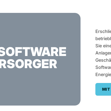
Erschli
betrieb
Sie ei
SOFTWARE
Anlage
ERSORGER
Geschäf
Softwa
Energie
MIT